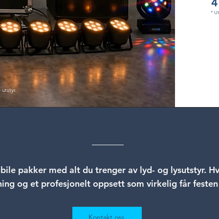
4
* U
 utstyr.
mobile pakker med alt du trenger av lyd- og lysutstyr. Hv
ning og et profesjonelt oppsett som virkelig får feste
Kontakt oss