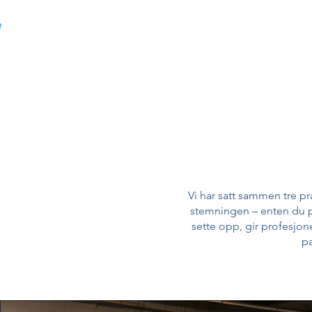
Gjør fe
Vi har satt sammen tre pr
stemningen – enten du pl
sette opp, gir profesjone
pa