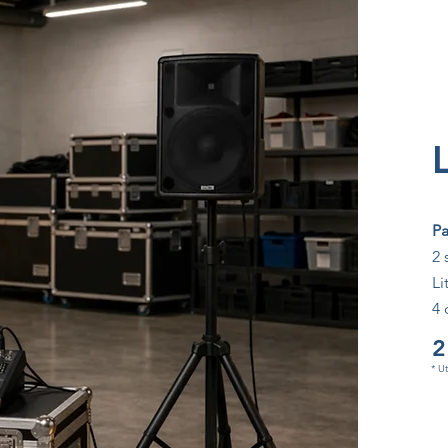
Pa
2 
Li
4 
2
* U