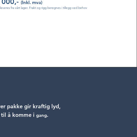
 000,-
(Inkl. mva)
tleveres fra vårt lager. Frakt og rigg beregnes i tillegg ved behov
er pakke gir kraftig lyd,
n til å komme i
.
gang