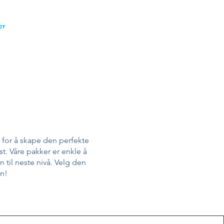
er
Installasjon
Kontaktskjema
øsninger!
r for å skape den perfekte
t. Våre pakker er enkle å
n til neste nivå. Velg den
en!