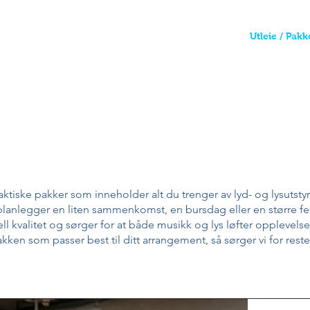
Hjem
Utstyr
Utleie / Pakk
sten komplett med våre pakkel
aktiske pakker som inneholder alt du trenger av lyd- og lysutsty
anlegger en liten sammenkomst, en bursdag eller en større fes
ll kvalitet og sørger for at både musikk og lys løfter opplevelse
kken som passer best til ditt arrangement, så sørger vi for rest