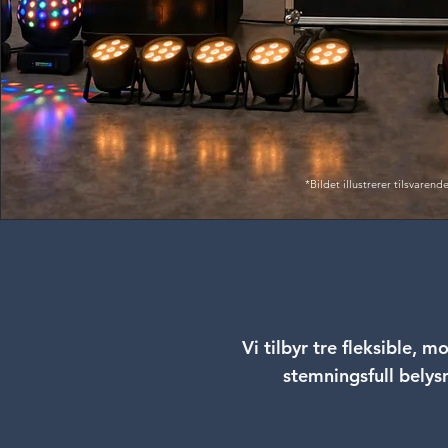
*Bildet illustrerer tilsvarende
Vi tilbyr tre fleksible, 
stemningsfull belys