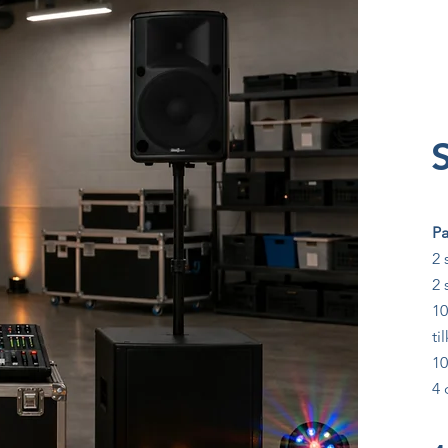
Pa
2 
2 
10
ti
10
4 