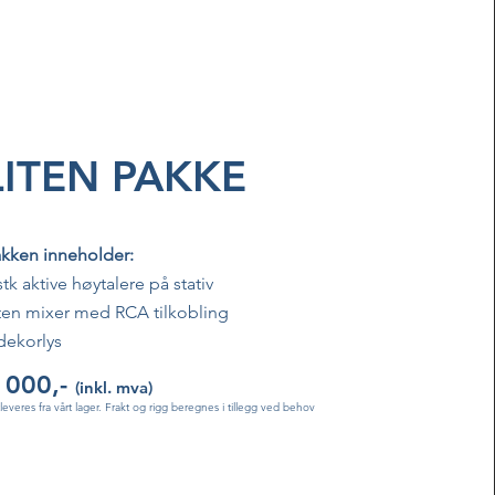
LITEN PAKKE
kken inneholder:
stk aktive høytalere på stativ
ten mixer med RCA tilkobling
dekorlys
 000,-
(inkl. mva)
tleveres fra vårt lager. Frakt og rigg beregnes i tillegg ved behov