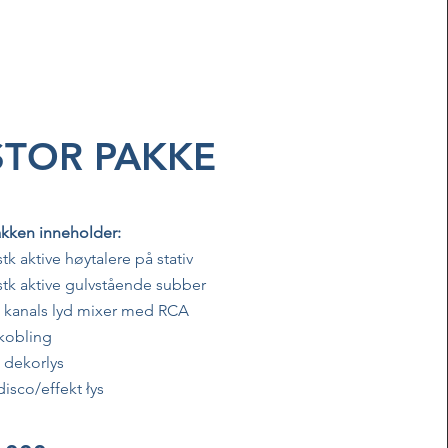
STOR PAKKE
kken inneholder:
stk aktive høytalere på stativ
stk aktive gulvstående subber
 kanals lyd mixer med RCA
lkobling
 dekorlys
disco/effekt
łys