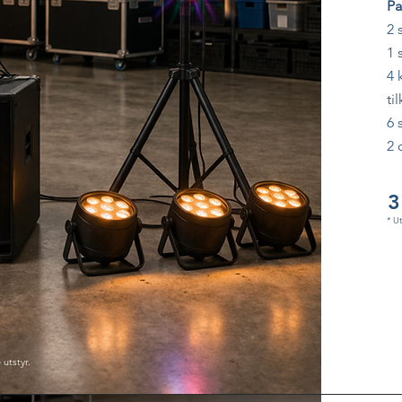
Pa
2 
1 
4 
ti
6 
2 
3
* U
 utstyr.