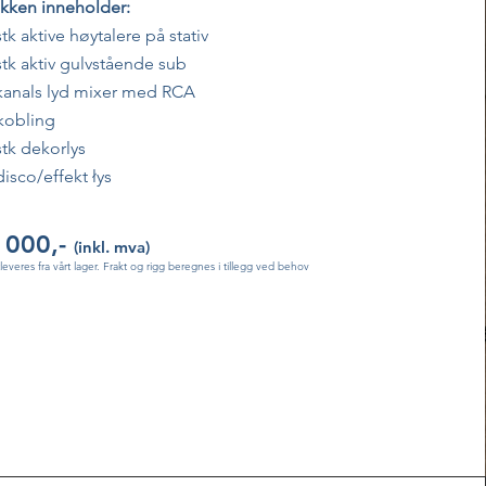
kken inneholder:
stk aktive høytalere på stativ
stk aktiv gulvstående sub
kanals lyd mixer med RCA
lkobling
stk dekorlys
disco/effekt
łys
 000,-
(inkl. mva)
tleveres fra vårt lager. Frakt og rigg beregnes i tillegg ved behov